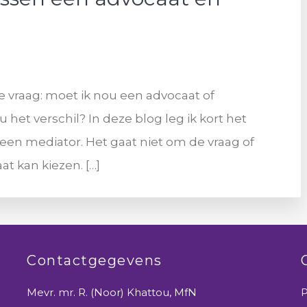
de vraag: moet ik nou een advocaat of
het verschil? In deze blog leg ik kort het
 een mediator. Het gaat niet om de vraag of
t kan kiezen. […]
Contactgegevens
Mevr. mr. R. (Noor) Khattou, MfN
P