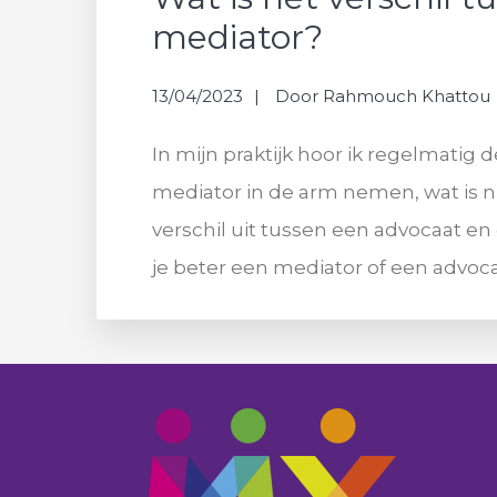
mediator?
13/04/2023
Door
Rahmouch Khattou
In mijn praktijk hoor ik regelmatig 
mediator in de arm nemen, wat is nu 
verschil uit tussen een advocaat en
je beter een mediator of een advocaa
Footer