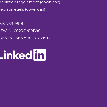
ediation regelement
(download)
edragsregels
(download)
vK: 73919918
BTW: NL002541419B96
IBAN: NL13KNAB0501759913