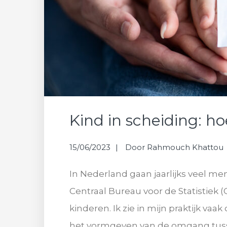
Kind in scheiding: 
15/06/2023
Door
Rahmouch Khattou
In Nederland gaan jaarlijks veel me
Centraal Bureau voor de Statistiek 
kinderen. Ik zie in mijn praktijk va
het vormgeven van de omgang tusse